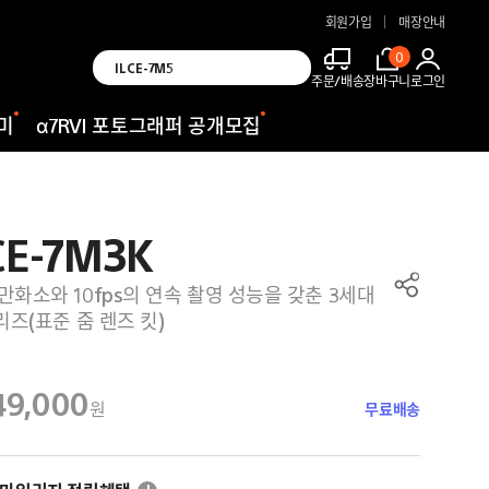
SEL2470GM2
회원가입
매장안내
ILCE-7M5
0
카메라
주문/배송
장바구니
로그인
ILCE-7CM2
헤드폰
미
α7RVI 포토그래퍼 공개모집
CE-7M3K
0만화소와 10fps의 연속 촬영 성능을 갖춘 3세대
리즈(표준 줌 렌즈 킷)
49,000
원
무료배송