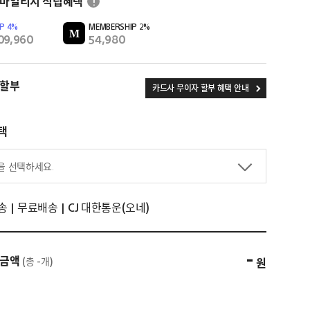
 마일리지 적립혜택
!
IP
4
%
MEMBERSHIP
2
%
09,960
54,980
 할부
카드사 무이자 할부 혜택 안내
택
을 선택하세요.
 | 무료배송 | CJ 대한통운(오네)
-
품금액
(총
-
개)
원