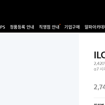
IPS
정품등록 안내
직영점 안내
기업구매
알파아카데
IL
2,42
α7 시
2,7