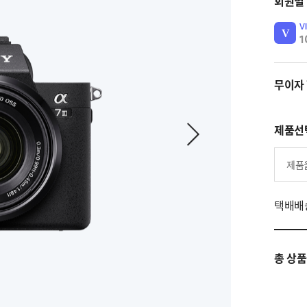
회원별
V
1
무이자
제품선
제품
택배배송
총 상