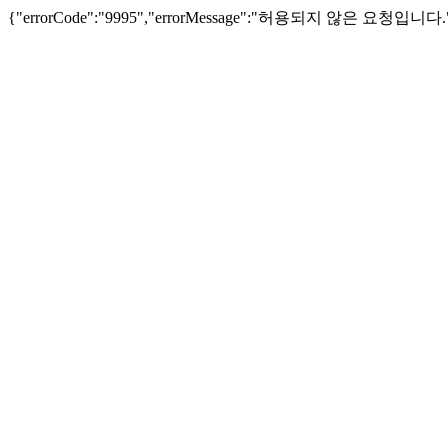
{"errorCode":"9995","errorMessage":"허용되지 않은 요청입니다.","re